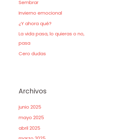
Sembrar
p
o
Invierno emocional
r
¿Y ahora qué?
:
La vida pasa, lo quieras o no,
pasa
Cero dudas
Archivos
junio 2025
mayo 2025
abril 2025
marzo 2025