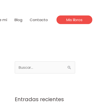
×
e mí
Blog
Contacto
Mis libros
B
u
s
c
a
Entradas recientes
r