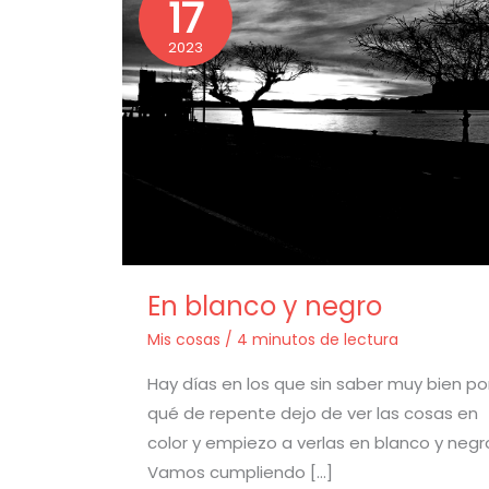
17
blanco
y
negro
2023
En blanco y negro
Mis cosas
/
4 minutos de lectura
Hay días en los que sin saber muy bien po
qué de repente dejo de ver las cosas en
color y empiezo a verlas en blanco y negr
Vamos cumpliendo […]