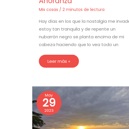
Añoranza
Mis cosas
/
2 minutos de lectura
Hay días en los que la nostalgia me invad
estoy tan tranquila y de repente un
nubarrón negro se planta encima de mi
cabeza haciendo que lo vea todo un
Leer más »
La
May
29
vida
es
un
2023
tralarí