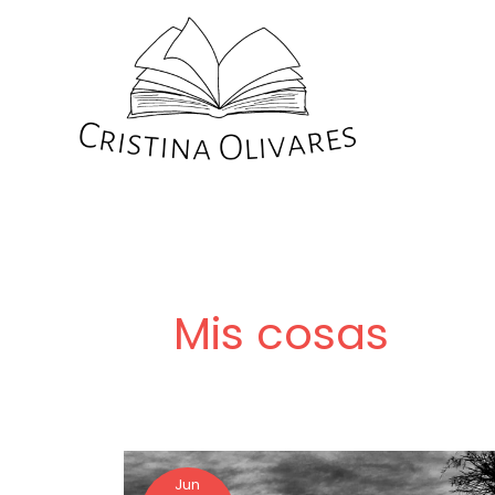
Ir
al
contenido
Mis cosas
En
Jun