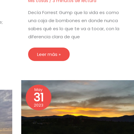
Mis cosas
/
3 minutos de lectura
durante tu
visita. Si
Decía Forrest Gump que la vida es como
rechaza estas
una caja de bombones en donde nunca
e;
cookies,
sabes qué es lo que te va a tocar, con la
algunas
funcionalidades
diferencia clara de que
desaparecerán
de la web.
Leer más »
Marketing
Al compartir tus
intereses y
Eso
May
comportamiento
31
que
siento
mientras visitas
2023
nuestro sitio,
aumentas la
posibilidad de
ver contenido y
ofertas