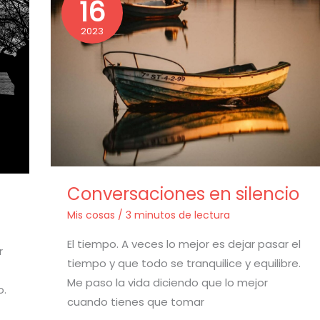
16
en
silencio
2023
Necesarias
Estas
Conversaciones en silencio
cookies no
son
Mis cosas
/
3 minutos de lectura
opcionales.
El tiempo. A veces lo mejor es dejar pasar el
Son
r
necesarias
tiempo y que todo se tranquilice y equilibre.
para que
Me paso la vida diciendo que lo mejor
o.
funcione la
cuando tienes que tomar
web.