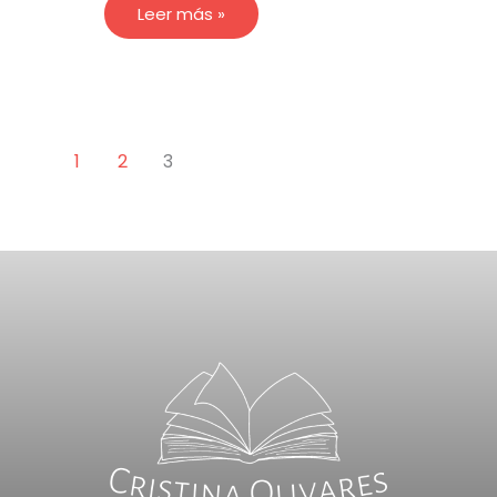
Leer más »
1
2
3